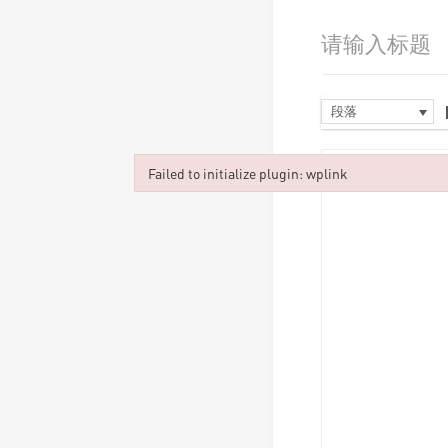
段落
Failed to initialize plugin: wplink
Failed to initialize plugin: wplink