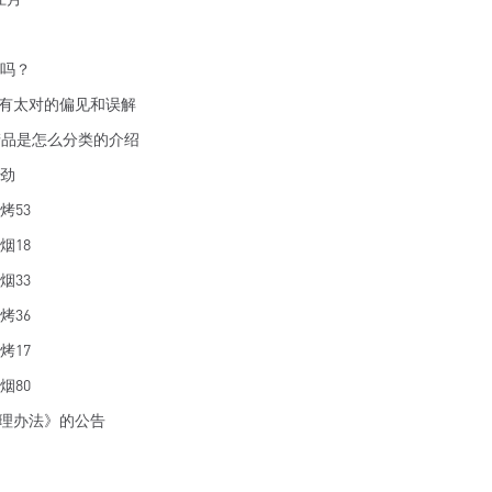
常吗？
有太对的偏见和误解
部产品是怎么分类的介绍
有劲
烤53
烟18
烟33
烤36
烤17
烟80
理办法》的公告