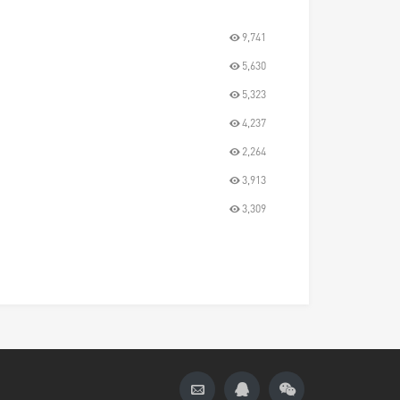
9,741
5,630
5,323
4,237
2,264
3,913
3,309