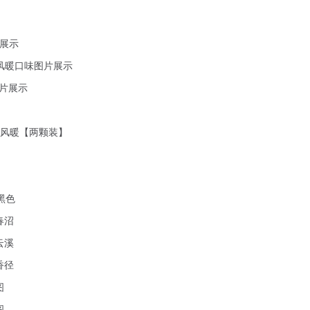
片展示
和风暖口味图片展示
图片展示
日和风暖【两颗装】
黑色
春沼
云溪
香径
图
图