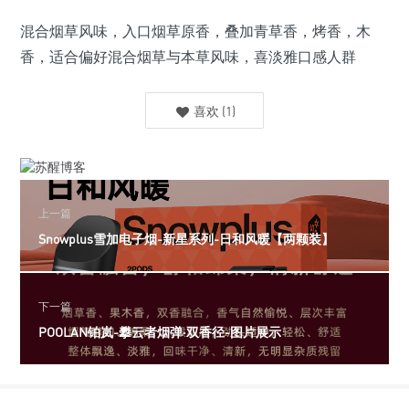
混合烟草风味，入口烟草原香，叠加青草香，烤香，木
香，适合偏好混合烟草与本草风味，喜淡雅口感人群
喜欢
(
1
)
上一篇
Snowplus雪加电子烟-新星系列-日和风暖【两颗装】
下一篇
POOLAN铂岚-攀云者烟弹·双香径-图片展示