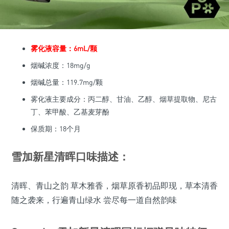
雾化液容量：6mL/颗
烟碱浓度：18mg/g
烟碱总量：119.7mg/颗
雾化液主要成分：丙二醇、甘油、乙醇、烟草提取物、尼古
丁、苯甲酸、乙基麦芽酚
保质期：18个月
雪加新星清晖口味描述：
清晖、青山之韵 草木雅香，烟草原香初品即现，草本清香
随之袭来，行遍青山绿水 尝尽每一道自然韵味